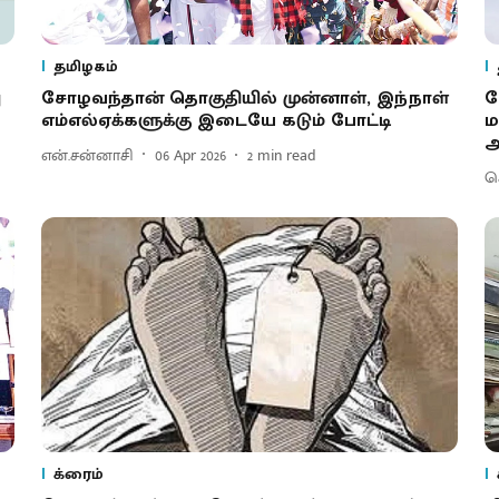
தமிழகம்
ு
சோழவந்தான் தொகுதியில் முன்னாள், இந்நாள்
ச
எம்எல்ஏக்களுக்கு இடையே கடும் போட்டி
ம
அ
என்.சன்னாசி
06 Apr 2026
2
min read
செ
க்ரைம்