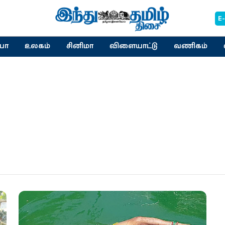
E
யா
உலகம்
சினிமா
விளையாட்டு
வணிகம்