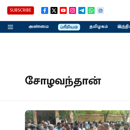
SUBSCRIBE
அண்மை
தமிழகம்
இந்தி
ப்ரீமியம்
சோழவந்தான்