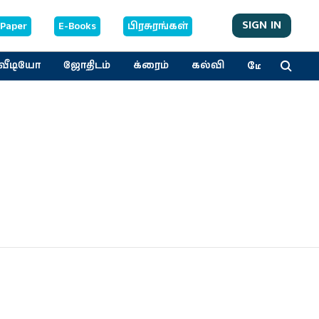
SIGN IN
-Paper
E-Books
பிரசுரங்கள்
மேலும்
வீடியோ
ஜோதிடம்
க்ரைம்
கல்வி