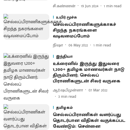
சி.கண்ணன்
19 Jun 2024
1
min read
உயிர் மூச்சு
செல்லப்பிராணிகளுக்காகச்
சிறந்த நகரங்களை
வடிவமைப்போம்
நிஷா
06 May 2022
1
min read
இந்தியா
உக்ரைனில் இருந்து இதுவரை
1,200+ தமிழக மாணவர்கள் நாடு
திரும்பினர்; செல்லப்
பிராணிகளுடன் சிலர் வருகை
ஆர்.ஷபிமுன்னா
07 Mar 2022
3
min read
தமிழகம்
செல்லப்பிராணிகள் வளர்ப்பது
தொடர்பான விதிகள் வகுக்கப்பட
வேண்டும்: சென்னை