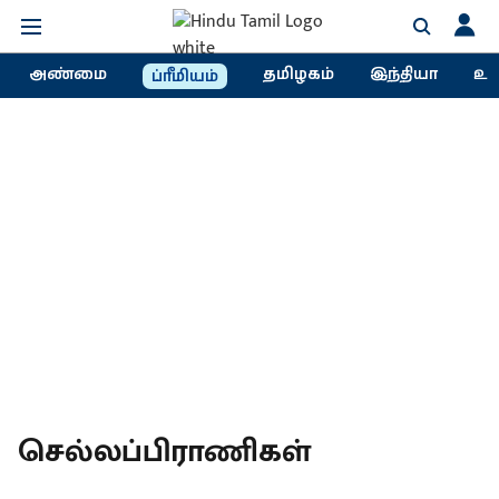
அண்மை
தமிழகம்
இந்தியா
உல
ப்ரீமியம்
செல்லப்பிராணிகள்