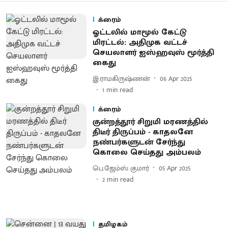
க்ரைம்
ஓட்டலில் மாமூல் கேட்டு
மிரட்டல்: அதிமுக வட்டச்
செயலாளர் ஐஸ்ஹவுஸ் மூர்த்தி
கைது
இ.ராமகிருஷ்ணன்
06 Apr 2025
1
min read
க்ரைம்
குன்றத்தூர் சிறுமி மரணத்தில்
திடீர் திருப்பம் - காதலனே
நண்பர்களுடன் சேர்ந்து
கொலை செய்தது அம்பலம்
பெ.ஜேம்ஸ் குமார்
05 Apr 2025
2
min read
தமிழகம்