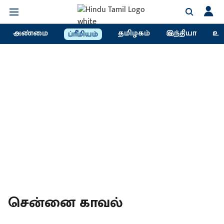
அண்மை
தமிழகம்
இந்தியா
உல
ப்ரீமியம்
சென்னை காவல்