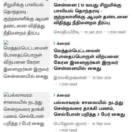
சென்னை | 13 வயது சிறுமிக்கு
பாலியல் தொந்தரவு -
குற்றவாளிக்கு ஆயுள் தண்டனை
விதித்து நீதிமன்றம் தீர்ப்பு
செய்திப்பிரிவு
01 Jan 2025
1
min read
க்ரைம்
மெத்தம்பெட்டமைன்
போதைப்பொருள் விற்பனை
கேரள இளைஞர்கள் இருவர்
சென்னையில் கைது
இ.ராமகிருஷ்ணன்
19 Dec 2024
1
min read
க்ரைம்
பல்லாவரம்: சாலையில் நடந்து
சென்றவரை தாக்கி பணம்,
செல்போன் பறித்த 3 பேர் கைது
பெ.ஜேம்ஸ் குமார்
10 Sep 2024
1
min read