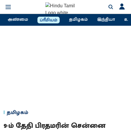
அண்மை
தமிழகம்
இந்தியா
உல
ப்ரீமியம்
தமிழகம்
9-ம் தேதி பிரதமரின் சென்னை