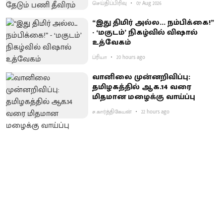
செய்திப்பிரிவு
07 Aug 2026
“இது திமிர் அல்ல... நம்பிக்கை!”
- ‘மகுடம்’ நிகழ்வில் விஷால்
உத்வேகம்
ப்ரியா
20 hours ago
வானிலை முன்னறிவிப்பு:
தமிழகத்தில் ஆக.14 வரை
மிதமான மழைக்கு வாய்ப்பு
ச.கார்த்திகேயன்
22 hours ago