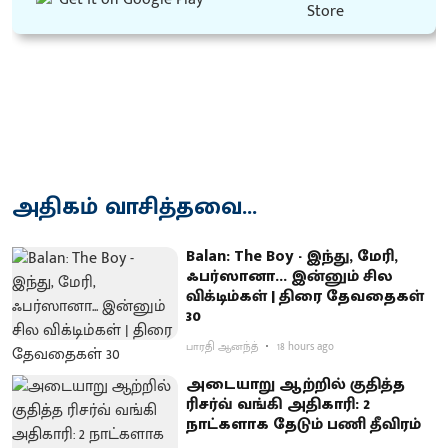
அதிகம் வாசித்தவை...
Balan: The Boy - இந்து, மேரி,
ஃபர்ஸானா... இன்னும் சில
விக்டிம்கள் | திரை தேவதைகள்
30
பாரதி ஆனந்த்
18 hours ago
அடையாறு ஆற்றில் குதித்த
ரிசர்வ் வங்கி அதிகாரி: 2
நாட்களாக தேடும் பணி தீவிரம்