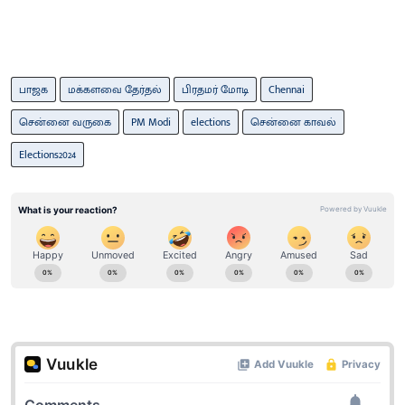
பாஜக
மக்களவை தேர்தல்
பிரதமர் மோடி
Chennai
சென்னை வருகை
PM Modi
elections
சென்னை காவல்
Elections2024