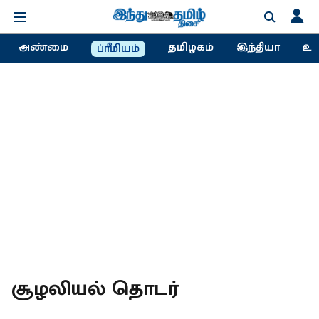
அண்மை
தமிழகம்
இந்தியா
உல
ப்ரீமியம்
சூழலியல் தொடர்