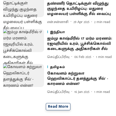
தண்ணீர் தொட்டிக்குள் விழுந்து
குழந்தை உயிரிழப்பு: மதுரை
மழலையர் பள்ளிக்கு சீல் வைப்பு
என்.சன்னாசி
29 Apr 2025
2
min read
இந்தியா
ஜம்மு காஷ்மீரில் 17 மர்ம மரணம்:
ரஜவுரியில் உரம், பூச்சிக்கொல்லி
கடைகளுக்கு அதிகாரிகள் சீல்
செய்திப்பிரிவு
06 Feb 2025
1
min read
தமிழகம்
கோவளம் சுற்றுலா
ஹெலிகாப்டர் தளத்துக்கு 'சீல்' -
காரணம் என்ன?
செய்திப்பிரிவு
16 Jan 2025
1
min read
Read More