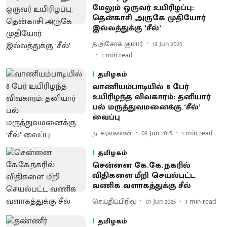
மேலும் ஒருவர் உயிரிழப்பு:
தென்காசி அருகே முதியோர்
இல்லத்துக்கு ‘சீல்’
த.அசோக் குமார்
13 Jun 2025
1
min read
தமிழகம்
வாணியம்பாடியில் 8 பேர்
உயிரிழந்த விவகாரம்: தனியார்
பல் மருத்துவமனைக்கு ‘சீல்’
வைப்பு
ந. சரவணன்
03 Jun 2025
1
min read
தமிழகம்
சென்னை கே.கே.நகரில்
விதிகளை மீறி செயல்பட்ட
வணிக வளாகத்துக்கு சீல்
செய்திப்பிரிவு
01 Jun 2025
1
min read
தமிழகம்