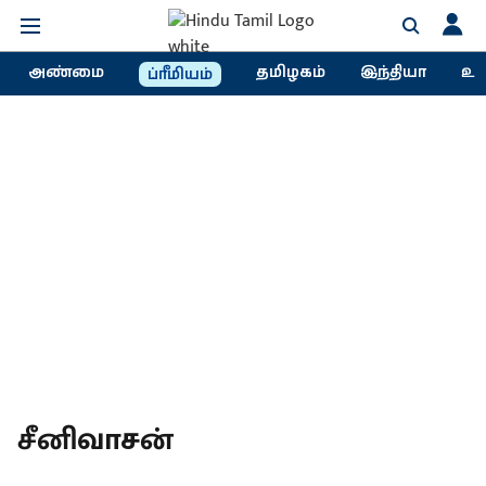
அண்மை
தமிழகம்
இந்தியா
உல
ப்ரீமியம்
சீனிவாசன்