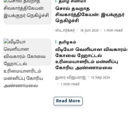
தமிழ் சினிமா
சொல் தவறாத
சிவகார்த்திகேயன்: இயக்குநர்
நெகிழ்ச்சி
ஸ்டார்க்கர்
18 Jun 2025
1
min read
தமிழகம்
வீடியோ வெளியான விவகாரம்:
கோவை ஹோட்டல்
உரிமையாளரிடம் மன்னிப்பு
கோரிய அண்ணாமலை
துரை விஜயராஜ்
13 Sep 2024
1
min read
Read More