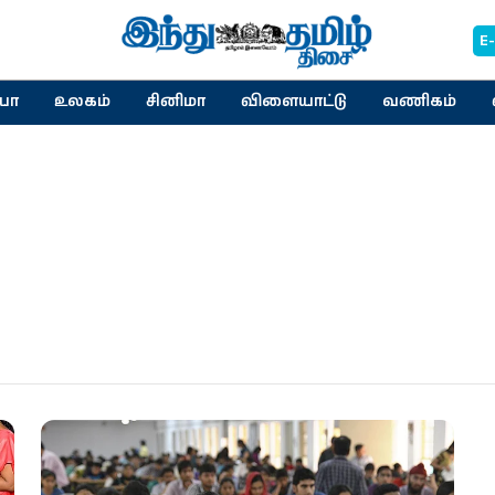
E
யா
உலகம்
சினிமா
விளையாட்டு
வணிகம்
ி