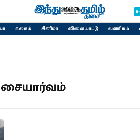
E
யா
உலகம்
சினிமா
விளையாட்டு
வணிகம்
சையார்வம்