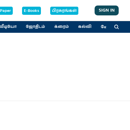
SIGN IN
-Paper
E-Books
பிரசுரங்கள்
மேலும்
வீடியோ
ஜோதிடம்
க்ரைம்
கல்வி