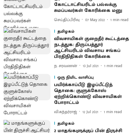
கோட்டாட்சியரிடம் பல்லக்கு
சுமப்பவர்கள் கோரிக்கை மனு
செய்திப்பிரிவு
07 May 2022
1
min read
தமிழகம்
விவசாயிகள் குறைதீர் கூட்டத்தை
நடத்துக: திருப்பத்தூர்
ஆட்சியரிடம் விவசாய சங்கப்
பிரதிநிதிகள் கோரிக்கை
ந. சரவணன்
13 Jul 2021
1
min read
ஒரு நிமிட வாசிப்பு
பயிர்க்காப்பீடு இழப்பீட்டுத்
தொகை: குளுக்கோஸ்
ஏற்றிக்கொண்டு விவசாயிகள்
போராட்டம்
வி.சுந்தர்ராஜ்
12 Jul 2021
1
min read
தமிழகம்
2 மாதங்களுக்குப் பின் திருச்சி