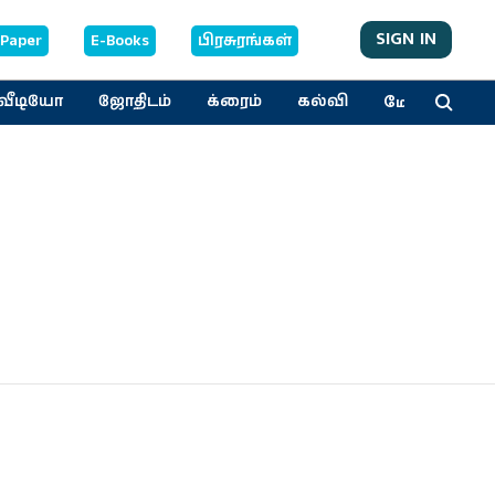
SIGN IN
-Paper
E-Books
பிரசுரங்கள்
மேலும்
வீடியோ
ஜோதிடம்
க்ரைம்
கல்வி