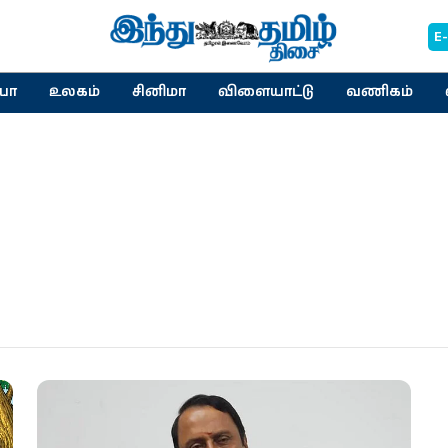
E
யா
உலகம்
சினிமா
விளையாட்டு
வணிகம்