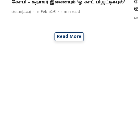
கோபி – சுதாகர் இணையும் ‘ஓ காட் பியூட்டிஃபுல்’
க
க
ஸ்டார்க்கர்
11 Feb 2025
1
min read
எ
Read More