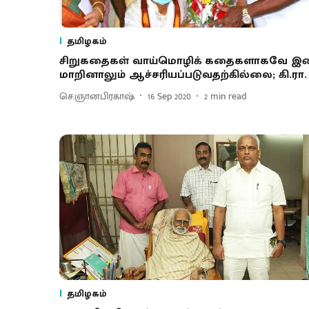
தமிழகம்
சிறுகதைகள் வாய்மொழிக் கதைகளாகவே இ
மாறினாலும் ஆச்சரியப்படுவதற்கில்லை; கி.ரா.
செ.ஞானபிரகாஷ்
16 Sep 2020
2
min read
தமிழகம்