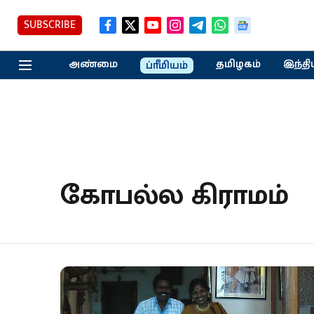
SUBSCRIBE
அண்மை
தமிழகம்
இந்தி
ப்ரீமியம்
கோபல்ல கிராமம்