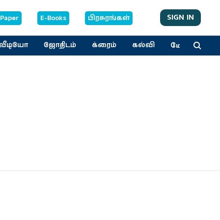
SIGN IN
-Paper
E-Books
பிரசுரங்கள்
மேலும்
வீடியோ
ஜோதிடம்
க்ரைம்
கல்வி