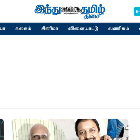
E
யா
உலகம்
சினிமா
விளையாட்டு
வணிகம்