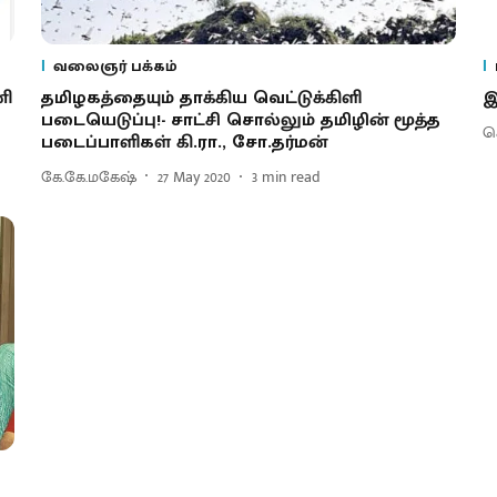
வலைஞர் பக்கம்
னி
தமிழகத்தையும் தாக்கிய வெட்டுக்கிளி
இ
படையெடுப்பு!- சாட்சி சொல்லும் தமிழின் மூத்த
செ
படைப்பாளிகள் கி.ரா., சோ.தர்மன்
கே.கே.மகேஷ்
27 May 2020
3
min read