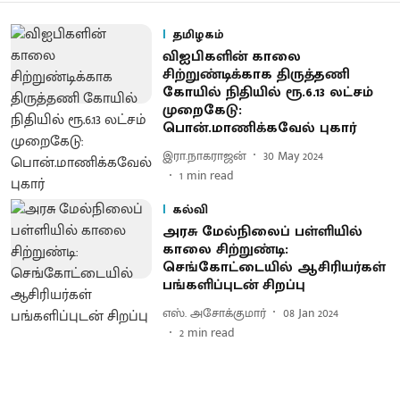
தமிழகம்
விஐபிகளின் காலை
சிற்றுண்டிக்காக திருத்தணி
கோயில் நிதியில் ரூ.6.13 லட்சம்
முறைகேடு:
பொன்.மாணிக்கவேல் புகார்
இரா.நாகராஜன்
30 May 2024
1
min read
கல்வி
அரசு மேல்நிலைப் பள்ளியில்
காலை சிற்றுண்டி:
செங்கோட்டையில் ஆசிரியர்கள்
பங்களிப்புடன் சிறப்பு
எஸ். அசோக்குமார்
08 Jan 2024
2
min read