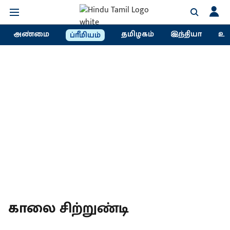
அண்மை
தமிழகம்
இந்தியா
உல
ப்ரீமியம்
காலை சிற்றுண்டி