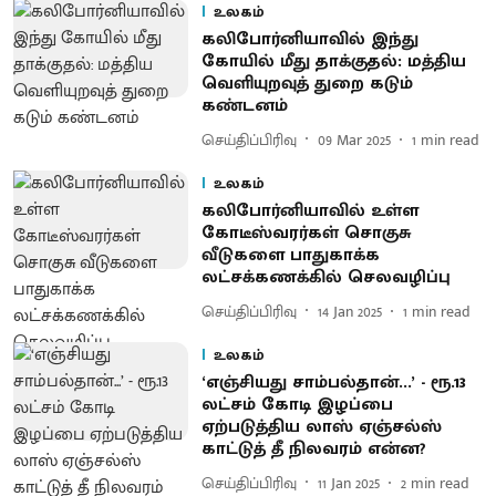
உலகம்
கலிபோர்னியாவில் இந்து
கோயில் மீது தாக்குதல்: மத்திய
வெளியுறவுத் துறை கடும்
கண்டனம்
செய்திப்பிரிவு
09 Mar 2025
1
min read
உலகம்
கலிபோர்னியாவில் உள்ள
கோடீஸ்வரர்கள் சொகுசு
வீடுகளை பாதுகாக்க
லட்சக்கணக்கில் செலவழிப்பு
செய்திப்பிரிவு
14 Jan 2025
1
min read
உலகம்
‘எஞ்சியது சாம்பல்தான்...’ - ரூ.13
லட்சம் கோடி இழப்பை
ஏற்படுத்திய லாஸ் ஏஞ்சல்ஸ்
காட்டுத் தீ நிலவரம் என்ன?
செய்திப்பிரிவு
11 Jan 2025
2
min read