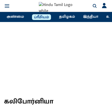
அண்மை
தமிழகம்
இந்தியா
உல
ப்ரீமியம்
கலிபோர்னியா