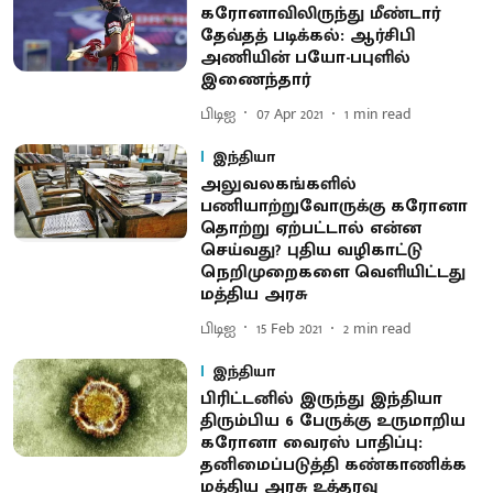
கரோனாவிலிருந்து மீண்டார்
தேவ்தத் படிக்கல்: ஆர்சிபி
அணியின் பயோ-பபுளில்
இணைந்தார்
பிடிஐ
07 Apr 2021
1
min read
இந்தியா
அலுவலகங்களில்
பணியாற்றுவோருக்கு கரோனா
தொற்று ஏற்பட்டால் என்ன
செய்வது? புதிய வழிகாட்டு
நெறிமுறைகளை வெளியிட்டது
மத்திய அரசு
பிடிஐ
15 Feb 2021
2
min read
இந்தியா
பிரிட்டனில் இருந்து இந்தியா
திரும்பிய 6 பேருக்கு உருமாறிய
கரோனா வைரஸ் பாதிப்பு:
தனிமைப்படுத்தி கண்காணிக்க
மத்திய அரசு உத்தரவு