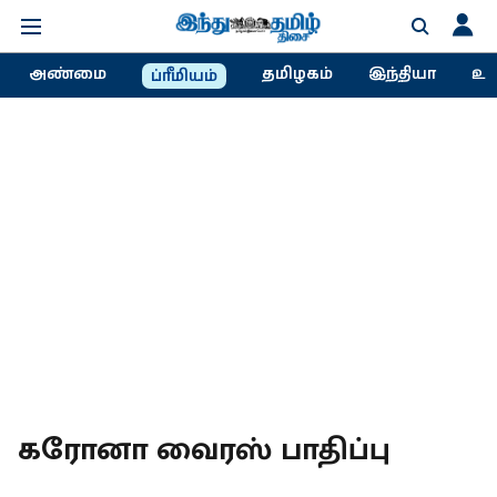
அண்மை
தமிழகம்
இந்தியா
உல
ப்ரீமியம்
கரோனா வைரஸ் பாதிப்பு