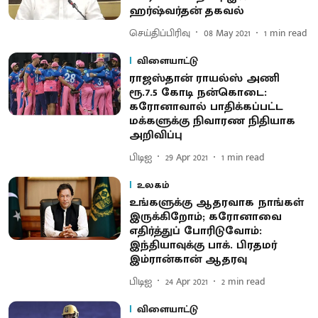
ஹர்ஷ்வர்தன் தகவல்
செய்திப்பிரிவு
08 May 2021
1
min read
விளையாட்டு
ராஜஸ்தான் ராயல்ஸ் அணி
ரூ.7.5 கோடி நன்கொடை:
கரோனாவால் பாதிக்கப்பட்ட
மக்களுக்கு நிவாரண நிதியாக
அறிவிப்பு
பிடிஐ
29 Apr 2021
1
min read
உலகம்
உங்களுக்கு ஆதரவாக நாங்கள்
இருக்கிறோம்; கரோனாவை
எதிர்த்துப் போரிடுவோம்:
இந்தியாவுக்கு பாக். பிரதமர்
இம்ரான்கான் ஆதரவு
பிடிஐ
24 Apr 2021
2
min read
விளையாட்டு