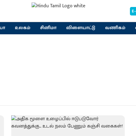
E
யா
உலகம்
சினிமா
விளையாட்டு
வணிகம்