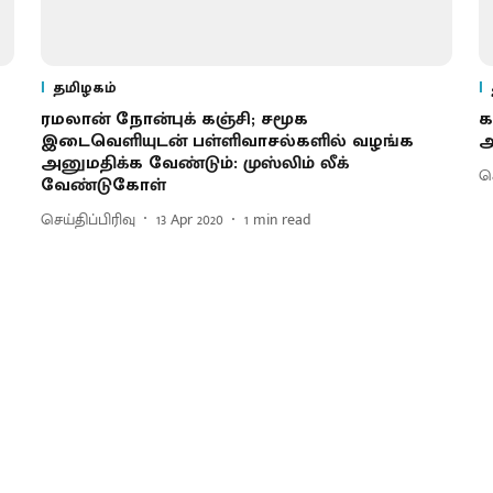
தமிழகம்
ரமலான் நோன்புக் கஞ்சி; சமூக
க
இடைவெளியுடன் பள்ளிவாசல்களில் வழங்க
அ
அனுமதிக்க வேண்டும்: முஸ்லிம் லீக்
செ
வேண்டுகோள்
செய்திப்பிரிவு
13 Apr 2020
1
min read