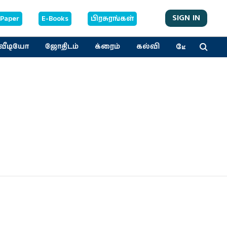
SIGN IN
-Paper
E-Books
பிரசுரங்கள்
மேலும்
வீடியோ
ஜோதிடம்
க்ரைம்
கல்வி