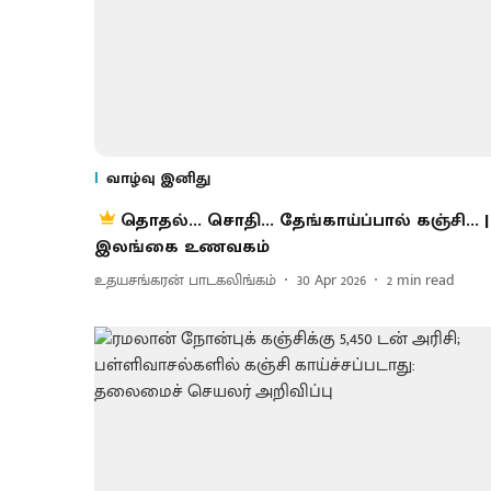
வாழ்வு இனிது
தொதல்... சொதி... தேங்காய்ப்பால் கஞ்சி... |
இலங்கை உணவகம்
உதயசங்கரன் பாடகலிங்கம்
30 Apr 2026
2
min read