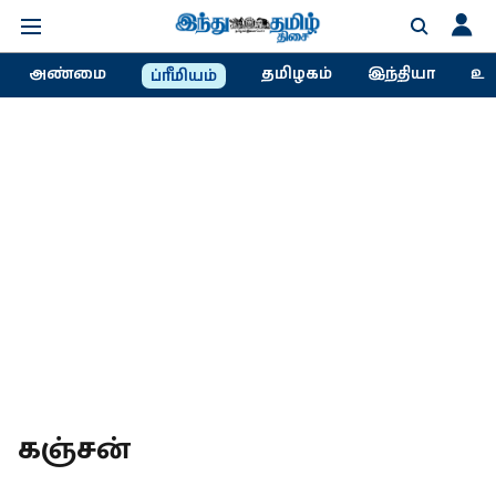
அண்மை
தமிழகம்
இந்தியா
உல
ப்ரீமியம்
கஞ்சன்