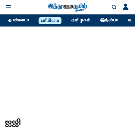
அண்மை
தமிழகம்
இந்தியா
உல
ப்ரீமியம்
ஐஜி