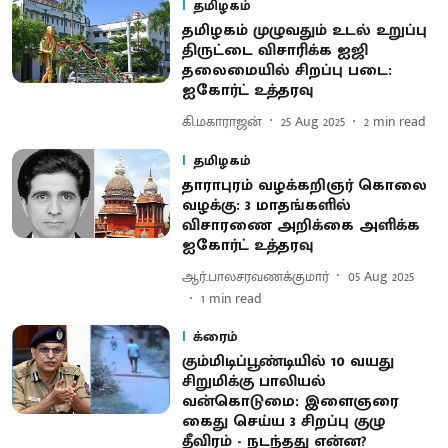
தமிழகம்
தமிழகம் முழுவதும் உடல் உறுப்பு
திருட்டை விசாரிக்க ஐஜி
தலைமையில் சிறப்பு படை:
ஐகோர்ட் உத்தரவு
கி.மகாராஜன்
25 Aug 2025
2
min read
தமிழகம்
தாராபுரம் வழக்கறிஞர் கொலை
வழக்கு: 3 மாதங்களில்
விசாரணை அறிக்கை அளிக்க
ஐகோர்ட் உத்தரவு
ஆர்.பாலசரவணக்குமார்
05 Aug 2025
1
min read
க்ரைம்
கும்மிடிப்பூண்டியில் 10 வயது
சிறுமிக்கு பாலியல்
வன்கொடுமை: இளைஞரை
கைது செய்ய 3 சிறப்பு குழு
தீவிரம் - நடந்தது என்ன?