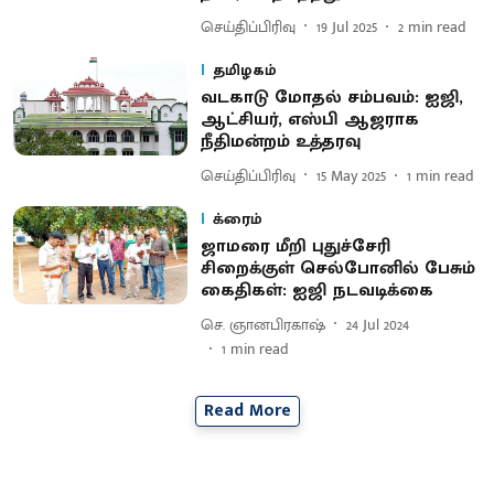
செய்திப்பிரிவு
19 Jul 2025
2
min read
தமிழகம்
வடகாடு மோதல் சம்பவம்: ஐஜி,
ஆட்சியர், எஸ்பி ஆஜராக
நீதிமன்றம் உத்தரவு
செய்திப்பிரிவு
15 May 2025
1
min read
க்ரைம்
ஜாமரை மீறி புதுச்சேரி
சிறைக்குள் செல்போனில் பேசும்
கைதிகள்: ஐஜி நடவடிக்கை
செ. ஞானபிரகாஷ்
24 Jul 2024
1
min read
Read More