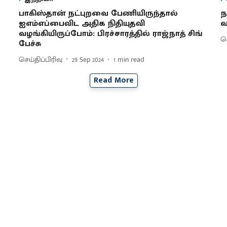
பாகிஸ்தான் நட்புறவை பேணியிருந்தால்
ந
ஐஎம்எப்பைவிட அதிக நிதியுதவி
வ
வழங்கியிருப்போம்: பிரச்சாரத்தில் ராஜ்நாத் சிங்
செ
பேச்சு
செய்திப்பிரிவு
29 Sep 2024
1
min read
Read More