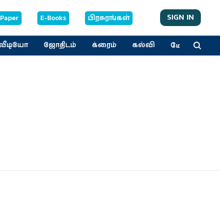
SIGN IN
-Paper
E-Books
பிரசுரங்கள்
மேலும்
வீடியோ
ஜோதிடம்
க்ரைம்
கல்வி