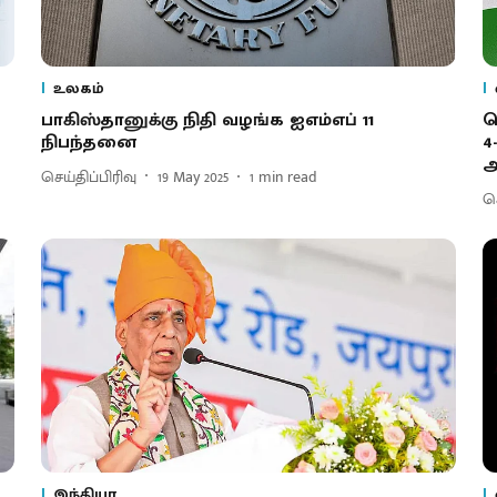
உலகம்
பாகிஸ்தானுக்கு நிதி வழங்க ஐஎம்எப் 11
ப
நிபந்தனை
4
ஆ
செய்திப்பிரிவு
19 May 2025
1
min read
செ
இந்தியா