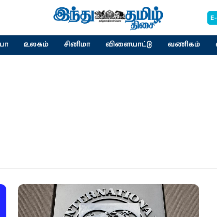
E
யா
உலகம்
சினிமா
விளையாட்டு
வணிகம்