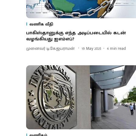
வணிக வீதி
பாகிஸ்தானுக்கு எந்த அடிப்படையில் கடன்
வழங்கியது ஐஎம்எப்?
முனைவர் டி.கே.ஜயராமன்
19 May 2025
4
min read
வணிகம்