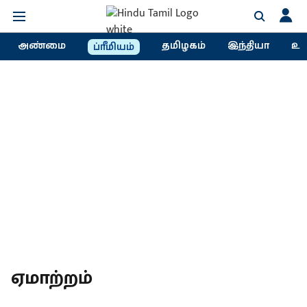
அண்மை
தமிழகம்
இந்தியா
உல
ப்ரீமியம்
ஏமாற்றம்