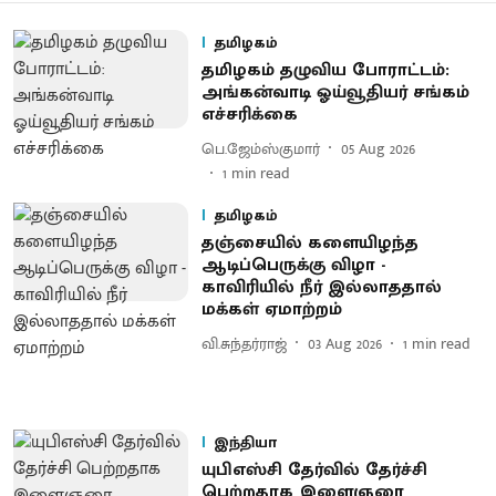
தமிழகம்
தமிழகம் தழுவிய போராட்டம்:
அங்கன்வாடி ஓய்வூதியர் சங்கம்
எச்சரிக்கை
பெ.ஜேம்ஸ்குமார்
05 Aug 2026
1
min read
தமிழகம்
தஞ்சையில் களையிழந்த
ஆடிப்பெருக்கு விழா -
காவிரியில் நீர் இல்லாததால்
மக்கள் ஏமாற்றம்
வி.சுந்தர்ராஜ்
03 Aug 2026
1
min read
இந்தியா
யுபிஎஸ்சி தேர்வில் தேர்ச்சி
பெற்றதாக இளைஞரை