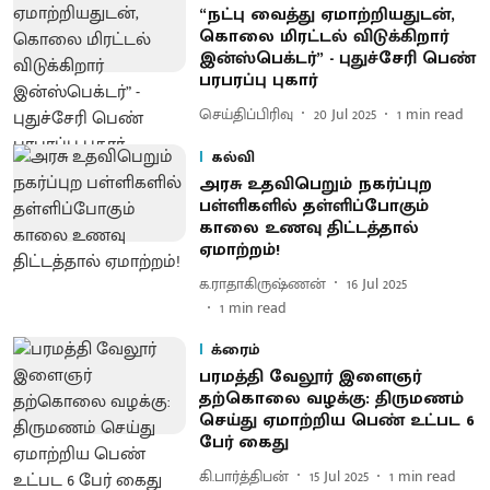
“நட்பு வைத்து ஏமாற்றியதுடன்,
கொலை மிரட்டல் விடுக்கிறார்
இன்ஸ்பெக்டர்” - புதுச்சேரி பெண்
பரபரப்பு புகார்
செய்திப்பிரிவு
20 Jul 2025
1
min read
கல்வி
அரசு உதவிபெறும் நகர்ப்புற
பள்ளிகளில் தள்ளிப்போகும்
காலை உணவு திட்டத்தால்
ஏமாற்றம்!
க.ராதாகிருஷ்ணன்
16 Jul 2025
1
min read
க்ரைம்
பரமத்தி வேலூர் இளைஞர்
தற்கொலை வழக்கு: திருமணம்
செய்து ஏமாற்றிய பெண் உட்பட 6
பேர் கைது
கி.பார்த்திபன்
15 Jul 2025
1
min read