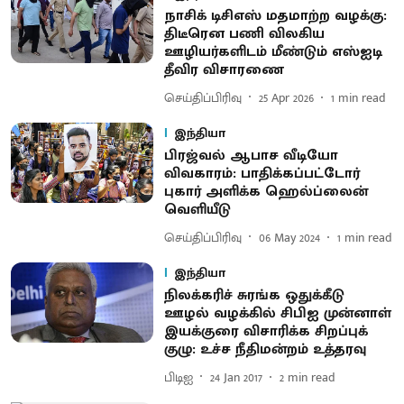
நாசிக் டிசிஎஸ் மதமாற்ற வழக்கு:
திடீரென பணி விலகிய
ஊழியர்களிடம் மீண்டும் எஸ்ஐடி
தீவிர விசாரணை
செய்திப்பிரிவு
25 Apr 2026
1
min read
இந்தியா
பிரஜ்வல் ஆபாச வீடியோ
விவகாரம்: பாதிக்கப்பட்டோர்
புகார் அளிக்க ஹெல்ப்லைன்
வெளியீடு
செய்திப்பிரிவு
06 May 2024
1
min read
இந்தியா
நிலக்கரிச் சுரங்க ஒதுக்கீடு
ஊழல் வழக்கில் சிபிஐ முன்னாள்
இயக்குரை விசாரிக்க சிறப்புக்
குழு: உச்ச நீதிமன்றம் உத்தரவு
பிடிஐ
24 Jan 2017
2
min read