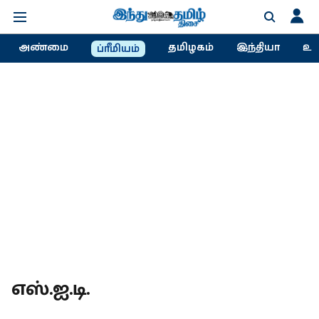
அண்மை
தமிழகம்
இந்தியா
உல
ப்ரீமியம்
எஸ்.ஐ.டி.