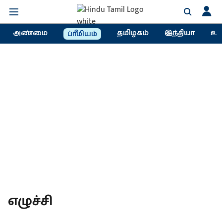
அண்மை
தமிழகம்
இந்தியா
உல
ப்ரீமியம்
எழுச்சி