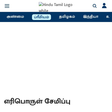
அண்மை
தமிழகம்
இந்தியா
உல
ப்ரீமியம்
எரிபொருள் சேமிப்பு