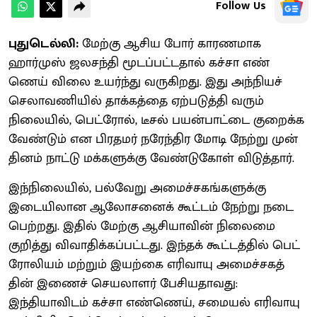
Follow Us
புதுடெல்லி:
மேற்கு ஆசிய போர் காரண​மாக
ஹார்முஸ் ஜலசந்தி மூடப்பட்டதால் கச்சா எண்​
ணெய் விலை உயர்ந்து வரு​கிறது. இது அந்​நியச்
செலா​வணி​யில் தாக்​கத்தை ஏற்​படுத்தி வரும்
நிலையில், பெட்​ரோல், டீசல் பயன்​பாட்டை குறைக்க
வேண்​டும் என பிரதமர் நரேந்​திர மோடி நேற்று முன்​
தினம் நாட்டு மக்களுக்கு வேண்​டு​கோள் விடுத்​தார்.
இந்​நிலை​யில், பல்​வேறு அமைச்​சகங்​களுக்கு
இடையி​லான ஆலோ​சனைக் கூட்​டம் நேற்று நடை​
பெற்​றது. இதில் மேற்கு ஆசியா​வின் நிலைமை
குறித்து விவா​திக்​கப்​பட்​டது. இந்​தக் கூட்டத்​தில் பெட்​
ரோலி​யம் மற்​றும் இயற்கை எரி​வாயு அமைச்சகத்​
தின் இணைச் செய​லா​ளர் பேசி​ய​தாவது:
இந்தியாவிடம் கச்சா எண்​ணெய், சமையல் எரி​வாயு