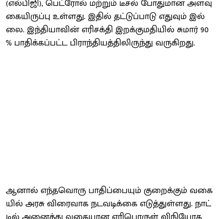
(எல்​பிஜி), பெட்​ரோல் மற்​றும் டீசல் போது​மான அளவு
கையிருப்பு உள்​ளது. இதில் தட்​டுப்​பாடு எது​வும் இல்​
லை. இந்​தி​யா​வின் எரிசக்தி இறக்​கும​தி​யில் சுமார் 90
% பாதிக்​கப்​பட்ட பிராந்​தி​யத்​திலிருந்து வருகிறது.
ஆனால் எந்​தவொரு பாதிப்​பை​யும் குறைக்​கும் வகை​
யில் அரசு விரை​வாக நடவடிக்கை எடுத்​துள்​ளது. நாட்​
டில் அனைத்து வகையான எரிபொருள் விநி​யோக​