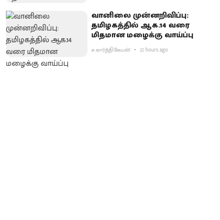
வானிலை முன்னறிவிப்பு:
தமிழகத்தில் ஆக.14 வரை
மிதமான மழைக்கு வாய்ப்பு
ச.கார்த்திகேயன்
22 hours ago