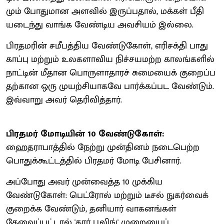
மும் போது​மான அளவில் இருப்​ப​தால், மக்​கள் பீதி​
யடைந்து வாங்க வேண்​டிய அவசி​யம் இல்​லை.
பிரதமரின் சமீபத்​திய வேண்​டு​கோள், எரிசக்தி பாது​
காப்பு மற்றும் உலகளா​விய நிச்​சயமற்ற காலங்​களில்
நாட்​டின் மீதான பொருளா​தா​ரச் சுமை​யைக் குறைப்​ப​
தற்​கான ஒரு முயற்சியாகவே பார்க்​கப்பட வேண்​டும்.
இவ்​வாறு அவர்​ தெரிவித்தார்​.
பிரதமர் மோடியின் 10 வேண்டுகோள்:
ஹைதராபாத்தில் நேற்று முன்தினம் நடைபெற்ற
பொதுக்கூட்டத்தில் பிரதமர் மோடி பேசினார்.
அப்போது அவர் முன்வைத்த 10 முக்கிய
வேண்டுகோள்: பெட்ரோல் மற்றும் டீசல் நுகர்வைக்
குறைக்க வேண்டும், தனியார் வாகனங்கள்
தேவைப்பட்டால் 'கார் பூலிங்' முறையைப்