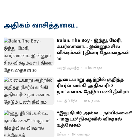
அதிகம் வாசித்தவை...
Balan: The Boy - இந்து, மேரி,
ஃபர்ஸானா... இன்னும் சில
விக்டிம்கள் | திரை தேவதைகள்
30
பாரதி ஆனந்த்
18 hours ago
அடையாறு ஆற்றில் குதித்த
ரிசர்வ் வங்கி அதிகாரி: 2
நாட்களாக தேடும் பணி தீவிரம்
செய்திப்பிரிவு
07 Aug 2026
“இது திமிர் அல்ல... நம்பிக்கை!”
- ‘மகுடம்’ நிகழ்வில் விஷால்
உத்வேகம்
ப்ரியா
20 hours ago