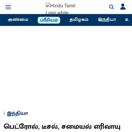
அண்மை
தமிழகம்
இந்தியா
உல
ப்ரீமியம்
இந்தியா
பெட்ரோல், டீசல், சமையல் எரிவாயு