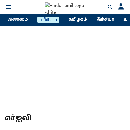
அண்மை
தமிழகம்
இந்தியா
உல
ப்ரீமியம்
எச்ஐவி