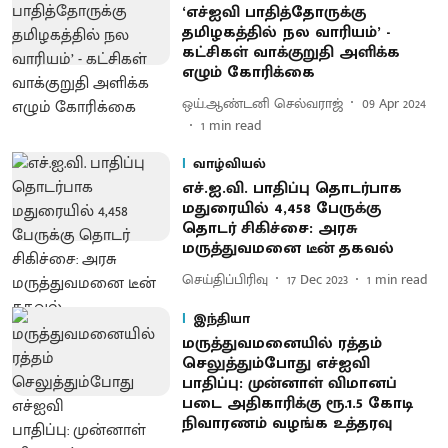
‘எச்ஐவி பாதித்தோருக்கு
தமிழகத்தில் நல வாரியம்’ -
கட்சிகள் வாக்குறுதி அளிக்க
எழும் கோரிக்கை
ஒய்.ஆண்டனி செல்வராஜ்
09 Apr 2024
1
min read
வாழ்வியல்
எச்.ஐ.வி. பாதிப்பு தொடர்பாக
மதுரையில் 4,458 பேருக்கு
தொடர் சிகிச்சை: அரசு
மருத்துவமனை டீன் தகவல்
செய்திப்பிரிவு
17 Dec 2023
1
min read
இந்தியா
மருத்துவமனையில் ரத்தம்
செலுத்தும்போது எச்ஐவி
பாதிப்பு: முன்னாள் விமானப்
படை அதிகாரிக்கு ரூ.1.5 கோடி
நிவாரணம் வழங்க உத்தரவு