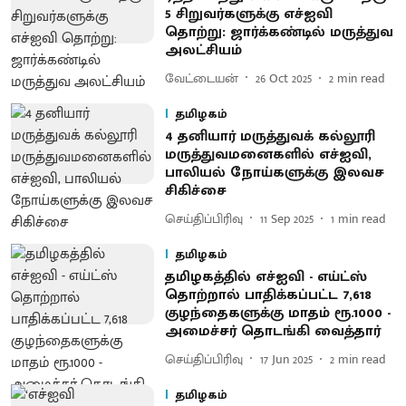
5 சிறுவர்களுக்கு எச்ஐவி
தொற்று: ஜார்க்கண்டில் மருத்துவ
அலட்சியம்
வேட்டையன்
26 Oct 2025
2
min read
தமிழகம்
4 தனியார் மருத்துவக் கல்லூரி
மருத்துவமனைகளில் எச்ஐவி,
பாலியல் நோய்களுக்கு இலவச
சிகிச்சை
செய்திப்பிரிவு
11 Sep 2025
1
min read
தமிழகம்
தமிழகத்தில் எச்ஐவி - எய்ட்ஸ்
தொற்றால் பாதிக்கப்பட்ட 7,618
குழந்தைகளுக்கு மாதம் ரூ.1000 -
அமைச்சர் தொடங்கி வைத்தார்
செய்திப்பிரிவு
17 Jun 2025
2
min read
தமிழகம்