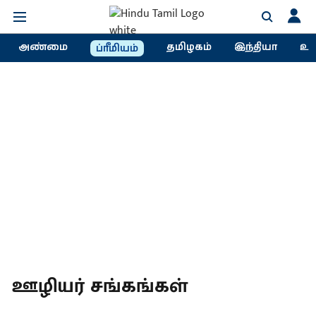
அண்மை
தமிழகம்
இந்தியா
உல
ப்ரீமியம்
ஊழியர் சங்கங்கள்