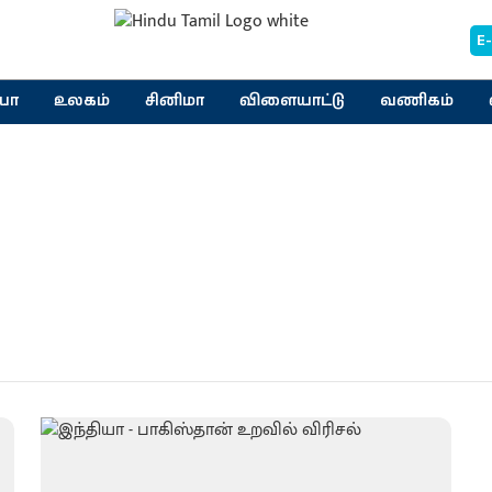
E
யா
உலகம்
சினிமா
விளையாட்டு
வணிகம்