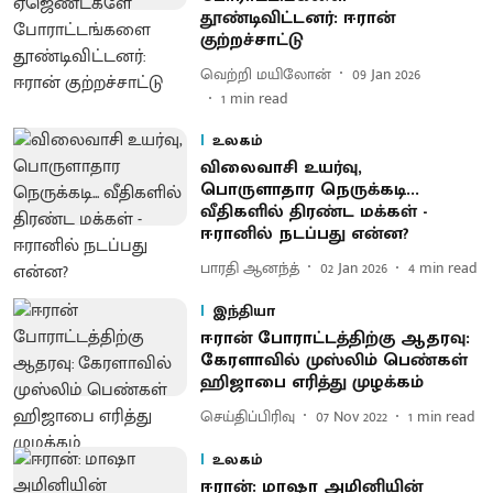
தூண்டிவிட்டனர்: ஈரான்
குற்றச்சாட்டு
வெற்றி மயிலோன்
09 Jan 2026
1
min read
உலகம்
விலைவாசி உயர்வு,
பொருளாதார நெருக்கடி...
வீதிகளில் திரண்ட மக்கள் -
ஈரானில் நடப்பது என்ன?
பாரதி ஆனந்த்
02 Jan 2026
4
min read
இந்தியா
ஈரான் போராட்டத்திற்கு ஆதரவு:
கேரளாவில் முஸ்லிம் பெண்கள்
ஹிஜாபை எரித்து முழக்கம்
செய்திப்பிரிவு
07 Nov 2022
1
min read
உலகம்
ஈரான்: மாஷா அமினியின்