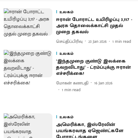
உலகம்
ஈ​ரான் போராட்ட உயிரிழப்பு 3,117 -
அரசு தொலைக்​காட்சி முதல்
முறை​ தகவல்
செய்திப்பிரிவு
23 Jan 2026
1
min read
உலகம்
‘இந்தமுறை குண்டு இலக்கை
தவறவிடாது’ - ட்ரம்ப்புக்கு ஈரான்
எச்சரிக்கை!
மோகன் கணபதி
16 Jan 2026
1
min read
உலகம்
அமெரிக்கா, இஸ்ரேலின்
பயங்கரவாத ஏஜெண்ட்களே
போராட்டங்களை