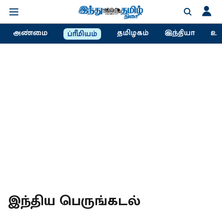
அண்மை
தமிழகம்
இந்தியா
உல
ப்ரீமியம்
இந்திய பெருங்கடல்