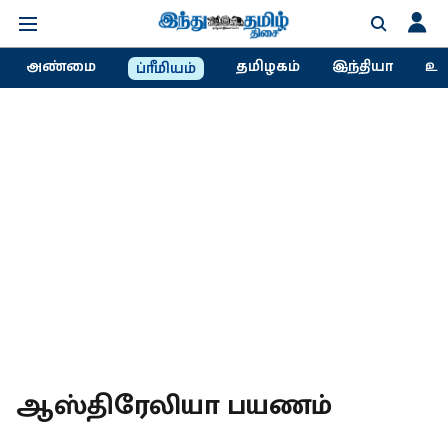
அண்மை
தமிழகம்
இந்தியா
உல
ப்ரீமியம்
ஆஸ்திரேலியா பயணம்