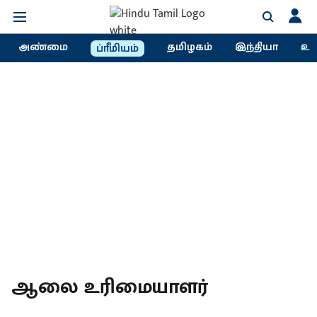
அண்மை
தமிழகம்
இந்தியா
உல
ப்ரீமியம்
ஆலை உரிமையாளர்