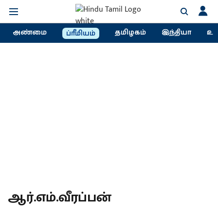
அண்மை
தமிழகம்
இந்தியா
உல
ப்ரீமியம்
ஆர்.எம்.வீரப்பன்