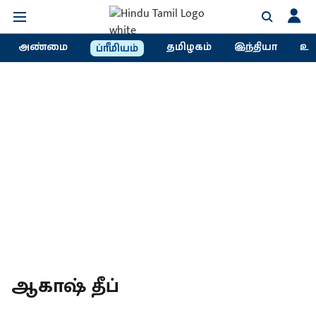
அண்மை
தமிழகம்
இந்தியா
உல
ப்ரீமியம்
ஆகாஷ் தீப்