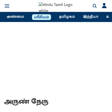
அண்மை
தமிழகம்
இந்தியா
உல
ப்ரீமியம்
அருண் நேரு