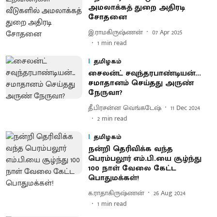
அமலாக்கத் துறை அதிரடி
சோதனை
இ.ராமகிருஷ்ணன்
07 Apr 2025
1
min read
தமிழகம்
சைலன்ட் சவுந்தரபாண்டியன்...
சமாதானம் செய்தது அருண்
நேருவா?
தீ.பிரசன்ன வெங்கடேஷ்
11 Dec 2024
2
min read
தமிழகம்
நன்றி தெரிவிக்க வந்த
பெரம்பலூர் எம்.பி.யை சூழ்ந்து
100 நாள் வேலை கேட்ட
பொதுமக்கள்!
க.ராதாகிருஷ்ணன்
26 Aug 2024
1
min read