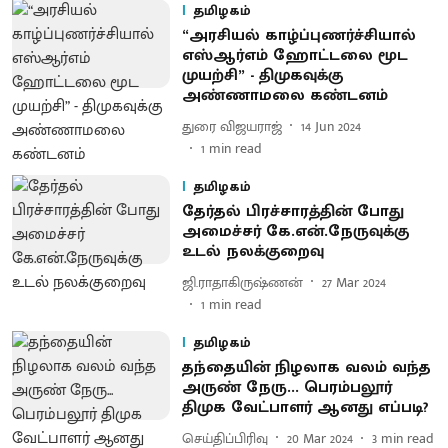
தமிழகம்
“அரசியல் காழ்ப்புணர்ச்சியால்
எஸ்ஆர்எம் ஹோட்டலை மூட
முயற்சி” - திமுகவுக்கு
அண்ணாமலை கண்டனம்
துரை விஜயராஜ்
14 Jun 2024
1
min read
தமிழகம்
தேர்தல் பிரச்சாரத்தின் போது
அமைச்சர் கே.என்.நேருவுக்கு
உடல் நலக்குறைவு
ஜி.ராதாகிருஷ்ணன்
27 Mar 2024
1
min read
தமிழகம்
தந்தையின் நிழலாக வலம் வந்த
அருண் நேரு... பெரம்பலூர்
திமுக வேட்பாளர் ஆனது எப்படி?
செய்திப்பிரிவு
20 Mar 2024
3
min read