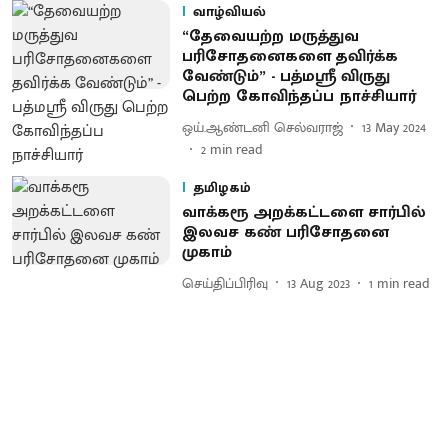
வாழ்வியல்
“தேவையற்ற மருத்துவ
பரிசோதனைகளை தவிர்க்க
வேண்டும்” - பத்மஸ்ரீ விருது
பெற்ற கோவிந்தப்ப நாச்சியார்
ஒய்.ஆண்டனி செல்வராஜ்
13 May 2024
2
min read
தமிழகம்
வாக்கரூ அறக்கட்டளை சார்பில்
இலவச கண் பரிசோதனை
முகாம்
செய்திப்பிரிவு
13 Aug 2023
1
min read