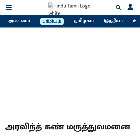
அண்மை
தமிழகம்
இந்தியா
உல
ப்ரீமியம்
அரவிந்த் கண் மருத்துவமனை