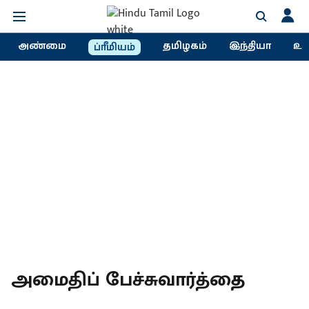
அண்மை
தமிழகம்
இந்தியா
உல
ப்ரீமியம்
அமைதிப் பேச்சுவார்த்தை