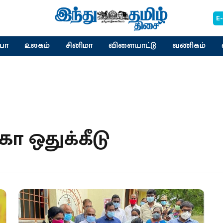
E
யா
உலகம்
சினிமா
விளையாட்டு
வணிகம்
ா ஒதுக்கீடு