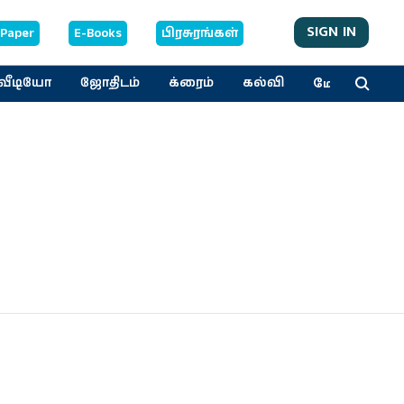
SIGN IN
-Paper
E-Books
பிரசுரங்கள்
மேலும்
வீடியோ
ஜோதிடம்
க்ரைம்
கல்வி