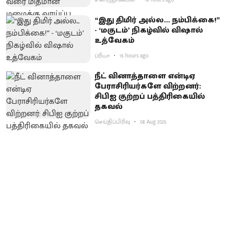
ச.கார்த்திகேயன்
18 hours ago
“இது திமிர் அல்ல... நம்பிக்கை!”
- ‘மகுடம்’ நிகழ்வில் விஷால்
உத்வேகம்
ப்ரியா
16 hours ago
நீட் வினாத்தாளை என்டிஏ
பேராசிரியர்களே விற்றனர்:
சிபிஐ குற்றப் பத்திரிகையில்
தகவல்
செய்திப்பிரிவு
08 Aug 2026