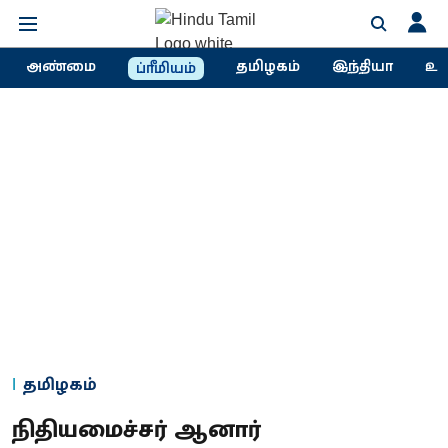
அண்மை
தமிழகம்
இந்தியா
உல
ப்ரீமியம்
தமிழகம்
நிதியமைச்சர் ஆனார்