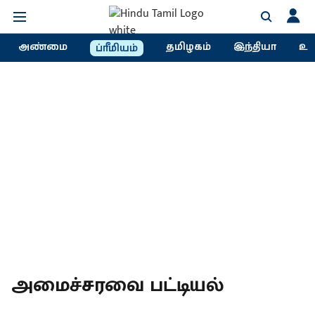
அண்மை
தமிழகம்
இந்தியா
உல
ப்ரீமியம்
அமைச்சரவை பட்டியல்