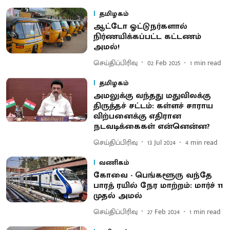
தமிழகம்
ஆட்டோ ஓட்டுநர்களால்
நிர்ணயிக்கப்பட்ட கட்டணம்
அமல்!
செய்திப்பிரிவு
02 Feb 2025
1
min read
தமிழகம்
அமலுக்கு வந்தது மதுவிலக்கு
திருத்தச் சட்டம்: கள்ளச் சாராய
விற்பனைக்கு எதிரான
நடவடிக்கைகள் என்னென்ன?
செய்திப்பிரிவு
13 Jul 2024
4
min read
வணிகம்
கோவை - பெங்களூரு வந்தே
பாரத் ரயில் நேர மாற்றம்: மார்ச் 11
முதல் அமல்
செய்திப்பிரிவு
27 Feb 2024
1
min read