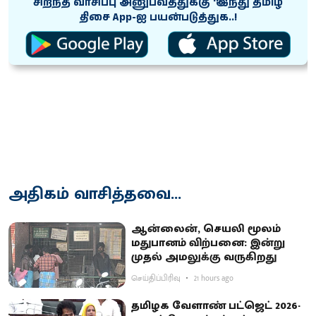
சிறந்த வாசிப்பு அனுபவத்துக்கு ‘இந்து தமிழ்
திசை App-ஐ பயன்படுத்துக..!
அதிகம் வாசித்தவை...
ஆன்லைன், செயலி மூலம்
மதுபானம் விற்பனை: இன்று
முதல் அமலுக்கு வருகிறது
செய்திப்பிரிவு
21 hours ago
தமிழக வேளாண் பட்ஜெட் 2026-