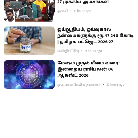
27 முக்கிய அம்சங்கள்
அனலி
15 hours ago
ஓய்வூதியம், ஓய்வுகால
நன்மைகளுக்கு ரூ.47,240 கோடி
| தமிழக பட்ஜெட் 2026-27
செய்திப்பிரிவு
21 hours ago
மேஷம் முதல் மீனம் வரை:
இன்றைய ராசிபலன் 06
ஆகஸ்ட் 2026
முனைவர் கே.பி.வித்யாதரன்
20 hours ago