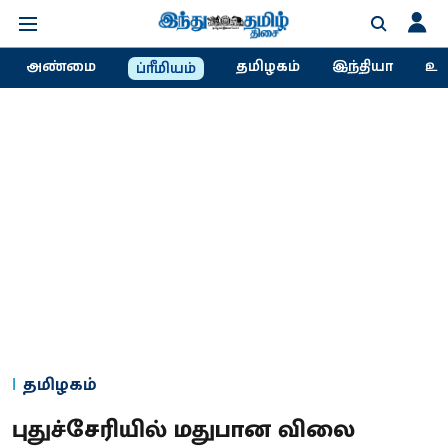
அண்மை
தமிழகம்
இந்தியா
உல
ப்ரீமியம்
தமிழகம்
புதுச்சேரியில் மதுபான விலை