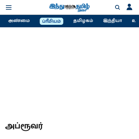
அண்மை
தமிழகம்
இந்தியா
உல
ப்ரீமியம்
அப்ரூவர்