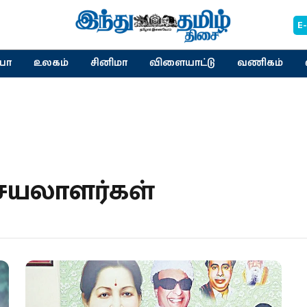
E
யா
உலகம்
சினிமா
விளையாட்டு
வணிகம்
ெயலாளர்கள்