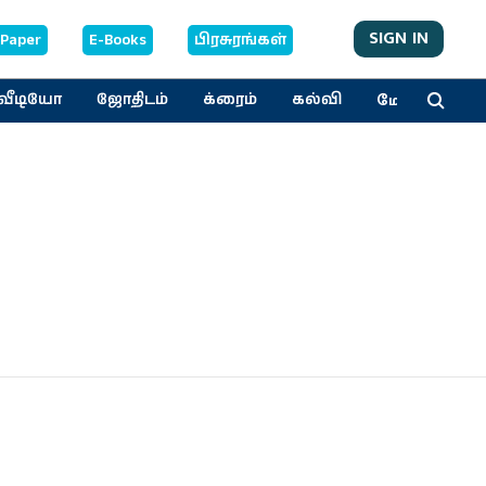
SIGN IN
-Paper
E-Books
பிரசுரங்கள்
மேலும்
வீடியோ
ஜோதிடம்
க்ரைம்
கல்வி