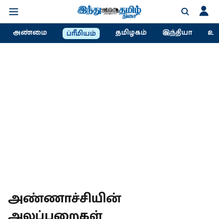
அண்மை
தமிழகம்
இந்தியா
உல
ப்ரீமியம்
அண்ணாச்சியின்
அலப்பறைகள்