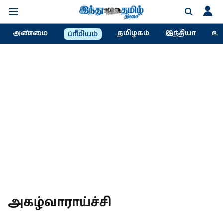
அண்மை
தமிழகம்
இந்தியா
உல
ப்ரீமியம்
அகழ்வாராய்ச்சி