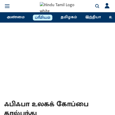
அண்மை
தமிழகம்
இந்தியா
உல
ப்ரீமியம்
ஃபிஃபா உலகக் கோப்பை
கால்பந்து