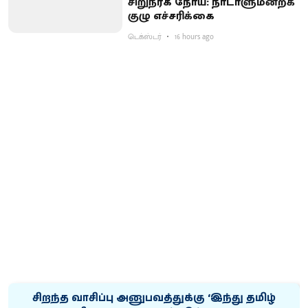
சிறுநீரக நோய்: நாடாளுமன்றக்
குழு எச்சரிக்கை
டெக்ஸ்டர்
16 hours ago
சிறந்த வாசிப்பு அனுபவத்துக்கு ‘இந்து தமிழ்