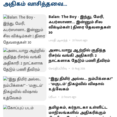
அதிகம் வாசித்தவை...
Balan: The Boy - இந்து, மேரி,
ஃபர்ஸானா... இன்னும் சில
விக்டிம்கள் | திரை தேவதைகள்
30
பாரதி ஆனந்த்
20 hours ago
அடையாறு ஆற்றில் குதித்த
ரிசர்வ் வங்கி அதிகாரி: 2
நாட்களாக தேடும் பணி தீவிரம்
செய்திப்பிரிவு
07 Aug 2026
“இது திமிர் அல்ல... நம்பிக்கை!”
- ‘மகுடம்’ நிகழ்வில் விஷால்
உத்வேகம்
ப்ரியா
22 hours ago
தமிழகம், கர்நாடகா உள்ளிட்ட
மாநிலங்களில் அதிகரிக்கும்