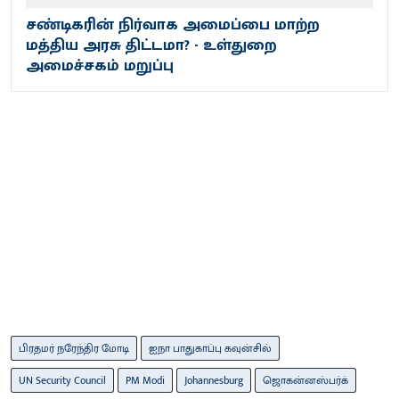
சண்டிகரின் நிர்வாக அமைப்பை மாற்ற
மத்திய அரசு திட்டமா? - உள்துறை
அமைச்சகம் மறுப்பு
பிரதமர் நரேந்திர மோடி
ஐநா பாதுகாப்பு கவுன்சில்
UN Security Council
PM Modi
Johannesburg
ஜொகன்னஸ்பர்க்