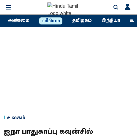
அண்மை
தமிழகம்
இந்தியா
உல
ப்ரீமியம்
உலகம்
ஐநா பாதுகாப்பு கவுன்சில்