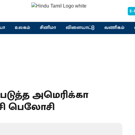
E-
யா
உலகம்
சினிமா
விளையாட்டு
வணிகம்
ுத்த அமெரிக்கா
்சி பெலோசி