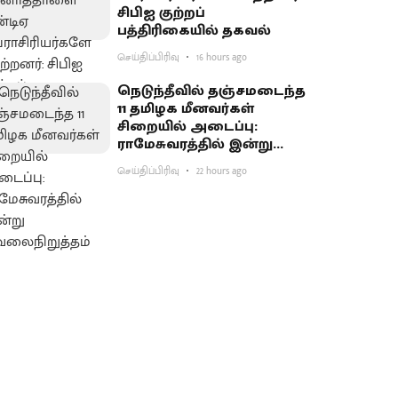
சிபிஐ குற்றப்
பத்திரிகையில் தகவல்
செய்திப்பிரிவு
16 hours ago
நெடுந்தீவில் தஞ்சமடைந்த
11 தமிழக மீனவர்கள்
சிறையில் அடைப்பு:
ராமேசுவரத்தில் இன்று
வேலைநிறுத்தம்
செய்திப்பிரிவு
22 hours ago