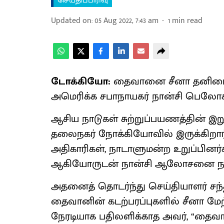
செய்திப்பிரிவு
Updated on
:
05 Aug 2022, 7:43 am
1
min read
டோக்கியோ:
தைவானை சீனா தனிமைப்
அமெரிக்க சபாநாயகர் நான்சி பெலோசி த
ஆசிய நாடுகள் சுற்றுப்பயணத்தின் இ
தலைநகர் நோக்கியோவில் இருக்கிறார்
அதிகாரிகள், நாடாளுமன்ற உறுப்பினர்க
ஆகியோருடன் நான்சி ஆலோசனை நடத
அதனைத் தொடர்ந்து செய்தியாளர் சந்த
தைவானின் கடற்பரப்புகளில் சீனா மேற
நேரடியாக பதிலளிக்காத அவர், “தைவ