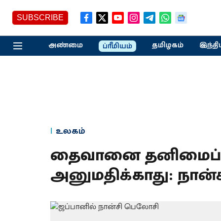
SUBSCRIBE
அண்மை
தமிழகம்
இந்தி
ப்ரீமியம்
உலகம்
தைவானை தனிமைப்பட
அனுமதிக்காது: நான