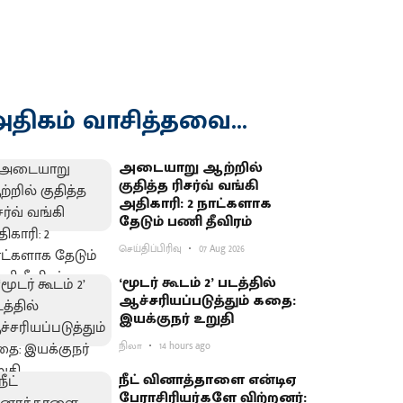
திகம் வாசித்தவை...
அடையாறு ஆற்றில்
குதித்த ரிசர்வ் வங்கி
அதிகாரி: 2 நாட்களாக
தேடும் பணி தீவிரம்
செய்திப்பிரிவு
07 Aug 2026
‘மூடர் கூடம் 2’ படத்தில்
ஆச்சரியப்படுத்​தும் கதை:
இயக்குநர் உறுதி
நிலா
14 hours ago
நீட் வினாத்தாளை என்டிஏ
பேராசிரியர்களே விற்றனர்: