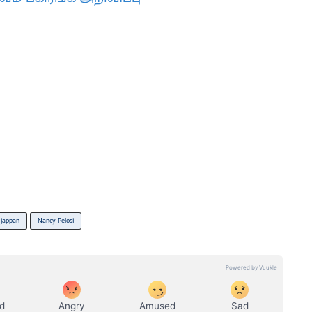
jappan
Nancy Pelosi