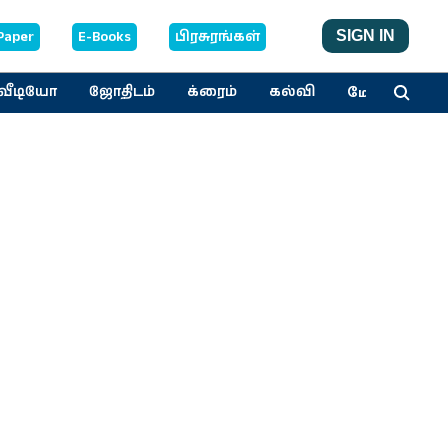
Paper
E-Books
பிரசுரங்கள்
SIGN IN
மேலும்
வீடியோ
ஜோதிடம்
க்ரைம்
கல்வி