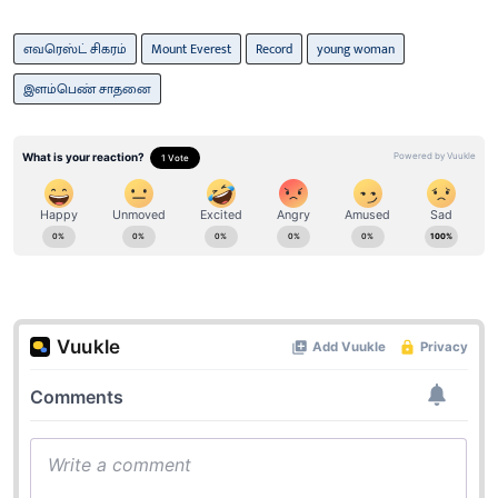
எவரெஸ்ட் சிகரம்
Mount Everest
Record
young woman
இளம்பெண் சாதனை