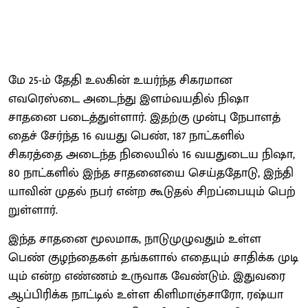
மே 25-ம் தேதி உலகின் உயர்ந்த சிகர​மான
எவரெஸ்டை அடைந்து இளம்​வய​தில் நிஷா
சாதனை படைத்​துள்​ளார். இதற்கு முன்பு நேபாளத்​
தைச் சேர்ந்த 16 வயது பெண், 187 நாட்​களில்
சிகரத்தை அடைந்த நிலை​யில் 16 வயதுடைய நிஷா,
80 நாட்​களில் இந்த சாதனையை செய்​ததோடு, இந்​தி​
யா​வின் முதல் நபர் என்ற கூடு​தல் சிறப்​பை​யும் பெற்​
றுள்​ளார்.
இந்த சாதனை மூல​மாக, நாடுமுழு​வதும் உள்ள
பெண் குழந்​தைகள் தங்​களால் எதை​யும் சாதிக்க முடி​
யும் என்ற எண்​ணம் உரு​வாக வேண்​டும். இது​வரை
ஆப்​பிரிக்க நாட்​டில் உள்ள கிளி​மாஞ்​சா​ரோ, ரஷ்யா​