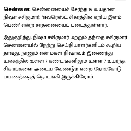
சென்னை:
சென்​னையைச் சேர்ந்த 16 வயதான
நிஷா சசிகு​மார், ‘எவரெஸ்ட் சிகரத்​தில் ஏறிய இளம்​
பெண்’ என்ற சாதனையைப் படைத்​துள்​ளார்.
இதுகுறித்து, நிஷா சசிகு​மார் மற்​றும் தந்தை சசிகு​மார்
சென்​னை​யில் நேற்று செய்​தி​யாளர்​களிடம் கூறிய​
தாவது: நானும் என் மகள் நிஷா​வும் இணைந்து
உலகத்​தில் உள்ள 7 கண்​டங்​களி​லும் உள்ள 7 உயர்ந்த
சிகரங்​களை அடைய வேண்​டும் என்ற நோக்​கோடு
பயணத்​தைத் தொடங்கி இருக்​கிறோம்.