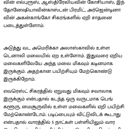
வின் எல்​புரூஸ், ஆஸ்​திரேலிய​வின் கோசி​யாஸ், இந்​
தோ​னேஷியா​வின்காஸ்​டன் பிரமிட், அர்​ஜென்​டி​னா​
வின் அகன்​காங்கோ சிகரங்​களில் ஏறி சாதனை
படைத்​துள்​ளோம்.
அடுத்து வட அமெரிக்கா அலாஸ்​கா​வில் உள்ள
டெனாலி மலை​யில் ஏற உள்​ளோம். இது​வரை ஏறிய
மலைகளி​லேயே அந்த மலை மிக​வும் கடின​மாக
இருக்​கும். அதற்​கான பயிற்​சி​யும் மேற்​கொண்டு
இருக்​கிறோம்.
எவரெஸ்ட் சிகரத்​தில் ஏறு​வது மிக​வும் சவாலாக
இருக்​கும் என்​ப​தால் கடந்த ஒரு வருட​மாக பெங்​
களூரு, மைசூரு​வில் உள்ள மலைகளில் ஏறி பயிற்சி
மேற்​கொண்​டோம். படிப்​பை​யும் விட்​டு​விடக் கூடாது
என்​ப​தால் வாரத்​தில் 5 நாட்​கள் பள்​ளி​யிலும் வார