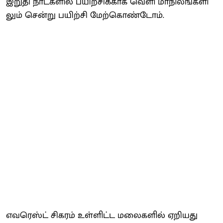
இறுதி நாட்​களில் பயிற்​சிக்​காக வெளி மாநிலங்​களி​
லும் சென்று பயிற்சி மேற்​கொண்​டோம்.
எவரெஸ்ட் சிகரம் உள்​ளிட்ட மலைகளில் ஏறியது