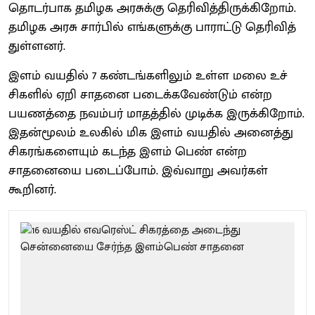
தொடர்​பாக தமிழக அரசுக்கு தெரி​வித்​திருக்​கிறோம்.
தமிழக அரசு சார்​பில் எங்​களுக்கு பாராட்டு தெரி​வித்​
துள்​ளனர்.
இளம் வயதில் 7 கண்​டங்​களி​லும் உள்ள மலை உச்​
சிகளில் ஏறி சாதனை படைக்கவேண்​டும் என்ற
பயணத்தை நவம்​பர் மாதத்​தில் முடிக்க இருக்​கிறோம்.
இதன்​மூலம் உலகில் மிக இளம் வயதில் அனைத்து
சிகரங்​களை​யும் கடந்த இளம் பெண் என்ற
சாதனையை படைப்​போம். இவ்​வாறு அவர்​கள்
கூறினர்.