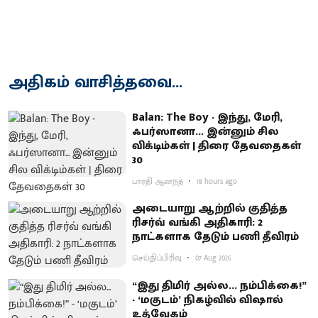
அதிகம் வாசித்தவை...
Balan: The Boy - இந்து, மேரி,
ஃபர்ஸானா... இன்னும் சில
விக்டிம்கள் | திரை தேவதைகள்
30
பாரதி ஆனந்த்
18 hours ago
அடையாறு ஆற்றில் குதித்த
ரிசர்வ் வங்கி அதிகாரி: 2
நாட்களாக தேடும் பணி தீவிரம்
செய்திப்பிரிவு
07 Aug 2026
“இது திமிர் அல்ல... நம்பிக்கை!”
- ‘மகுடம்’ நிகழ்வில் விஷால்
உத்வேகம்