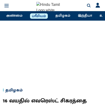
அண்மை
தமிழகம்
இந்தியா
உல
ப்ரீமியம்
தமிழகம்
16 வயதில் எவரெஸ்ட் சிகரத்தை