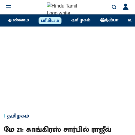
அண்மை
தமிழகம்
இந்தியா
உல
ப்ரீமியம்
தமிழகம்
மே 21: காங்கிரஸ் சார்பில் ராஜீவ்