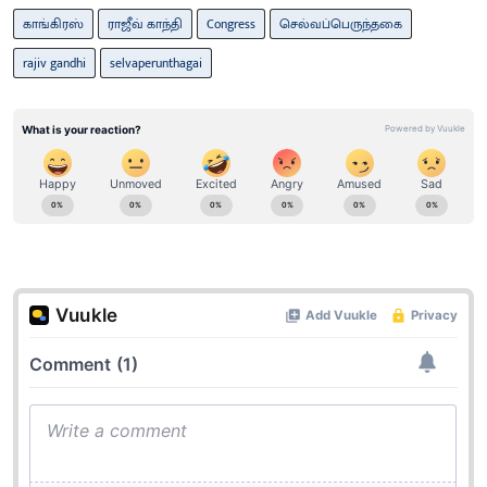
காங்கிரஸ்
ராஜீவ் காந்தி
Congress
செல்வப்பெருந்தகை
rajiv gandhi
selvaperunthagai