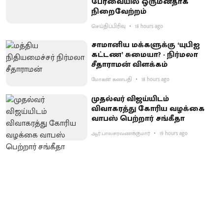
பேரவையில் ஒருமனதாக
நிறைவேற்றம்
செய்திப்பிரிவு
18 hours ago
சாமானிய மக்களுக்கு ‘யுபிஐ
கட்டண’ சுமையா? - நிர்மலா
சீதாராமன் விளக்கம்
மோகன் கணபதி
18 hours ago
முதல்வர் விஜய்யிடம்
விவாகரத்து கோரிய வழக்கை
வாபஸ் பெற்றார் சங்கீதா
ஆர்.பாலசரவணக்குமார்
19 hours ago